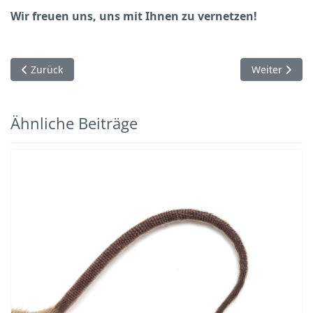
Wir freuen uns, uns mit Ihnen zu vernetzen!
Vorheriger Beitrag: GVG genotypisiert auch humane Zelllinien
Nächster Beit
Zurück
Weiter
Ähnliche Beiträge