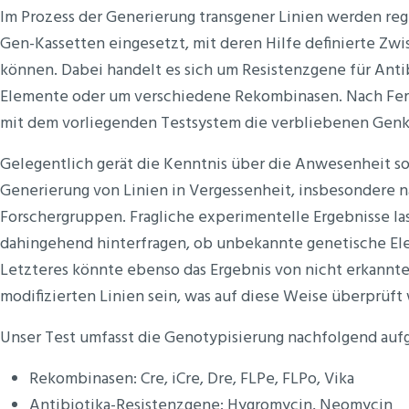
Im Prozess der Generierung transgener Linien werden reg
Gen-Kassetten eingesetzt, mit deren Hilfe definierte Zw
können. Dabei handelt es sich um Resistenzgene für Antib
Elemente oder um verschiedene Rekombinasen. Nach Fert
mit dem vorliegenden Testsystem die verbliebenen Genka
Gelegentlich gerät die Kenntnis über die Anwesenheit s
Generierung von Linien in Vergessenheit, insbesondere 
Forschergruppen. Fragliche experimentelle Ergebnisse l
dahingehend hinterfragen, ob unbekannte genetische Ele
Letzteres könnte ebenso das Ergebnis von nicht erkann
modifizierten Linien sein, was auf diese Weise überprüft
Unser Test umfasst die Genotypisierung nachfolgend aufg
Rekombinasen: Cre, iCre, Dre, FLPe, FLPo, Vika
Antibiotika-Resistenzgene: Hygromycin, Neomycin