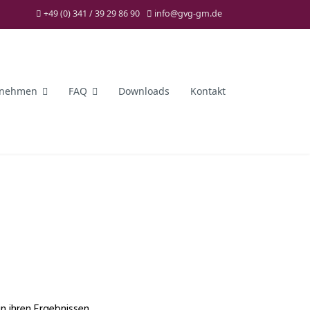
+49 (0) 341 / 39 29 86 90
info@gvg-gm.de
rnehmen
FAQ
Downloads
Kontakt
in ihren Ergebnissen