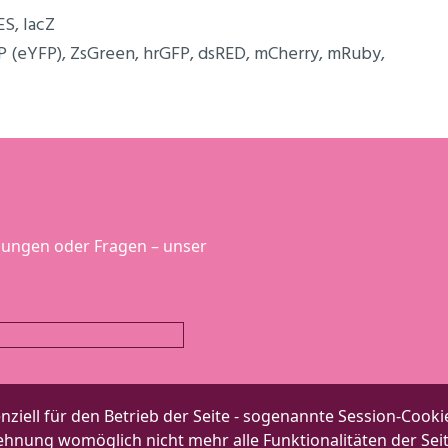
S, lacZ
FP (eYFP), ZsGreen, hrGFP, dsRED, mCherry, mRuby,
lungen oder Fragen – unser
ziell für den Betrieb der Seite - sogenannte Session-Cookie
blehnung womöglich nicht mehr alle Funktionalitäten der Se