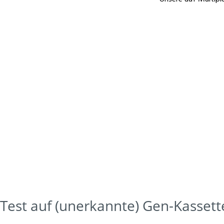
GVG Genetic Monitoring hat ein neues Verfahren
zum Nachweis von bekannten / unbekannten
genetischen Elementen oder Kassetten in Mauslinien
entwickelt.
Test auf (unerkannte) Gen-Kassett