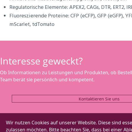
Regulatorische Elemente: APEX2, CAGs, DTR, ERT2, IRE
Fluoreszierende Proteine: CFP (eCFP), GFP (eGFP), Y
mScarlet, tdTomato
Interesse geweckt?
Ob Informationen zu Leistungen und Produkten, ob Bestel
Team berät sie persönlich und kompetent.
Kontaktieren Sie uns
Wir nutzen Cookies auf unserer Website. Diese sind essen
zulassen möchten. Bitte beachten Sie, dass bei einer A