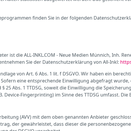
yseprogrammen finden Sie in der folgenden Datenschutzerkl
bieter ist die ALL-INKL.COM - Neue Medien Münnich, Inh. Re
ls entnehmen Sie der Datenschutzerklärung von All-Inkl:
http
ndlage von Art. 6 Abs. 1 lit. f DSGVO. Wir haben ein berecht
 Sofern eine entsprechende Einwilligung abgefragt wurde, e
d § 25 Abs. 1 TTDSG, soweit die Einwilligung die Speicherun
. Device-Fingerprinting) im Sinne des TTDSG umfasst. Die Ei
rbeitung (AVV) mit dem oben genannten Anbieter geschlosse
trag, der gewährleistet, dass dieser die personenbezoge