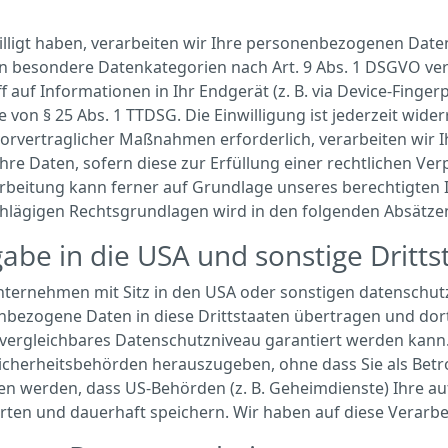
lligt haben, verarbeiten wir Ihre personenbezogenen Daten a
ern besondere Datenkategorien nach Art. 9 Abs. 1 DSGVO vera
auf Informationen in Ihr Endgerät (z. B. via Device-Fingerpr
von § 25 Abs. 1 TTDSG. Die Einwilligung ist jederzeit wider
rvertraglicher Maßnahmen erforderlich, verarbeiten wir Ih
Ihre Daten, sofern diese zur Erfüllung einer rechtlichen Ver
rarbeitung kann ferner auf Grundlage unseres berechtigten In
inschlägigen Rechtsgrundlagen wird in den folgenden Absätz
abe in die USA und sonstige Dritts
ernehmen mit Sitz in den USA oder sonstigen datenschutzr
enbezogene Daten in diese Drittstaaten übertragen und dor
EU vergleichbares Datenschutzniveau garantiert werden kan
icherheitsbehörden herauszugeben, ohne dass Sie als Betr
en werden, dass US-Behörden (z. B. Geheimdienste) Ihre au
n und dauerhaft speichern. Wir haben auf diese Verarbeit