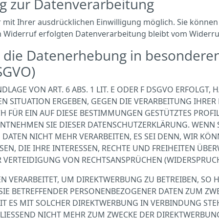
ng zur Datenverarbeitung
it Ihrer ausdrücklichen Einwilligung möglich. Sie können ei
m Widerruf erfolgten Datenverarbeitung bleibt vom Widerru
 die Datenerhebung in besonderen
DSGVO)
GE VON ART. 6 ABS. 1 LIT. E ODER F DSGVO ERFOLGT, HA
EN SITUATION ERGEBEN, GEGEN DIE VERARBEITUNG IHR
H FÜR EIN AUF DIESE BESTIMMUNGEN GESTÜTZTES PROFIL
 ENTNEHMEN SIE DIESER DATENSCHUTZERKLÄRUNG. WENN 
DATEN NICHT MEHR VERARBEITEN, ES SEI DENN, WIR K
EN, DIE IHRE INTERESSEN, RECHTE UND FREIHEITEN ÜBE
ERTEIDIGUNG VON RECHTSANSPRÜCHEN (WIDERSPRUCH NA
VERARBEITET, UM DIREKTWERBUNG ZU BETREIBEN, SO HAB
SIE BETREFFENDER PERSONENBEZOGENER DATEN ZUM ZW
WEIT ES MIT SOLCHER DIREKTWERBUNG IN VERBINDUNG ST
LIESSEND NICHT MEHR ZUM ZWECKE DER DIREKTWERBUNG