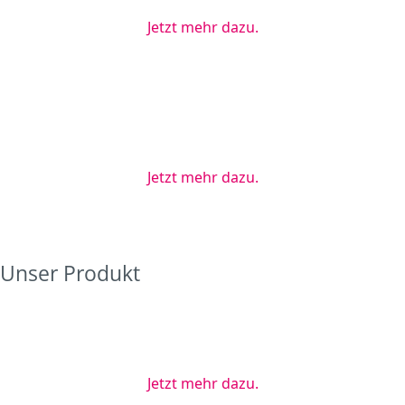
Jetzt mehr dazu.
Mit Hilfe unserer entwickelten Multiplex-PCR-Verfahren
und Technologien können wir Ihnen eine neue
Herangehensweise an Speed Congenics-Projekte anbieten:
schneller, flexibler und effizienter.
Jetzt mehr dazu.
Unser Produkt
Die Charakterisierung von Mäusen aus Speichelproben
einfach und schnell durchführen und dabei
Schwanzspitzenbiopsien komplett vermeiden!
Jetzt mehr dazu.