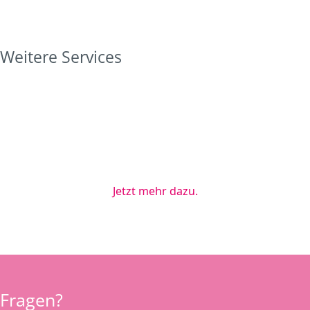
Weitere Services
Unser Schwesterunternehmen GVG Diagnostics bietet die
Charakterisierung des Mikrobioms an - und zwar für alle
Spezies! Wir nutzen modernste Next Generation
Sequencing Technologien, um per Shotgun-Sequenzierung
alle Bakterien, Viren und Pilze hochlösend zu identifizieren
- bis hin zur Sub-Spezies.
Jetzt mehr dazu.
Fragen?