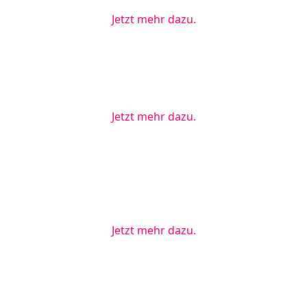
Jetzt mehr dazu.
GVG Genetic Monitoring hat ein neues Verfahren zum
Nachweis von bekannten / unbekannten genetischen
Elementen oder Kassetten in Mauslinien entwickelt
Jetzt mehr dazu.
GVG Genetic Monitoring hat ein vollkommen neues
Verfahren für die hochpräzise genetische
Charakterisierung von Mäusen und Ratten und ihre
Zuordnung zu Stämmen und Unterstämmen entwickelt.
Jetzt mehr dazu.
GVG Genetic Monitoring hat ein vollkommen neues
Verfahren zur STR-Genotypisierung von Spermien für die
IVF entwickelt.